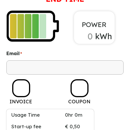
POWER
kWh
Email
*
Invoice
Coupon
INVOICE
COUPON
Usage Time
0hr 0m
Start-up fee
€ 0,50